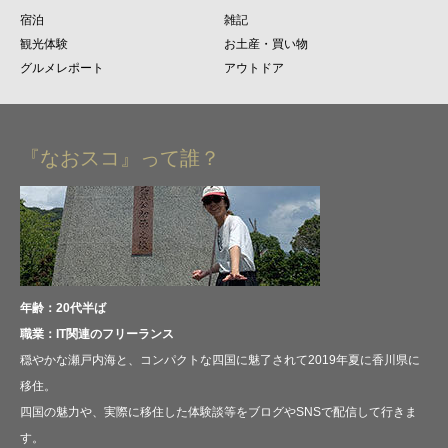
宿泊
雑記
観光体験
お土産・買い物
グルメレポート
アウトドア
『なおスコ』って誰？
年齢：20代半ば
職業：IT関連のフリーランス
穏やかな瀬戸内海と、コンパクトな四国に魅了されて2019年夏に香川県に
移住。
四国の魅力や、実際に移住した体験談等をブログやSNSで配信して行きま
す。