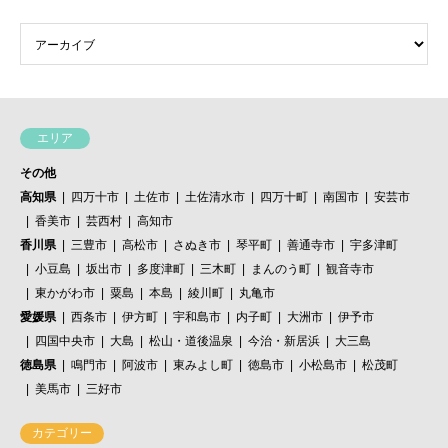
エリア
その他
高知県
四万十市
土佐市
土佐清水市
四万十町
南国市
安芸市
香美市
芸西村
高知市
香川県
三豊市
高松市
さぬき市
琴平町
善通寺市
宇多津町
小豆島
坂出市
多度津町
三木町
まんのう町
観音寺市
東かがわ市
粟島
本島
綾川町
丸亀市
愛媛県
西条市
伊方町
宇和島市
内子町
大洲市
伊予市
四国中央市
大島
松山・道後温泉
今治・新居浜
大三島
徳島県
鳴門市
阿波市
東みよし町
徳島市
小松島市
松茂町
美馬市
三好市
カテゴリー