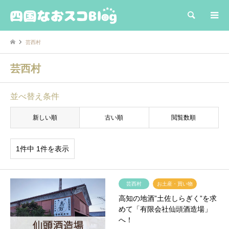
検索
芸西村
芸西村
並べ替え条件
新しい順
古い順
閲覧数順
1件中 1件を表示
芸西村
お土産・買い物
高知の地酒”土佐しらぎく”を求
めて「有限会社仙頭酒造場」
へ！