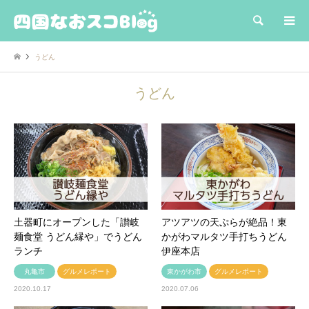
検索
うどん
うどん
土器町にオープンした「讃岐
アツアツの天ぷらが絶品！東
麺食堂 うどん縁や」でうどん
かがわマルタツ手打ちうどん
ランチ
伊座本店
丸亀市
グルメレポート
東かがわ市
グルメレポート
2020.10.17
2020.07.06