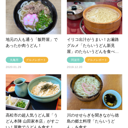
地元の人も通う「飯野屋」で
イリコ出汁がうまい！お遍路
あったか肉うどん！
グルメ「たらいうどん新見
屋」のたらいうどんを食べ…
丸亀市
グルメレポート
阿波市
グルメレポート
2020.01.29
2019.12.20
高松市の超人気うどん屋「う
川のせせらぎを聞きながら徳
どん本陣 山田家本店」がすご
島の郷土料理「たらいうど
い！屋敷でうどんを食す！
ん」を食す