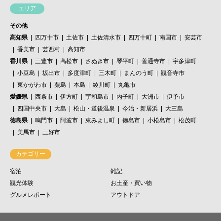
エリア
その他
高知県
四万十市
土佐市
土佐清水市
四万十町
南国市
安芸市
香美市
芸西村
高知市
香川県
三豊市
高松市
さぬき市
琴平町
善通寺市
宇多津町
小豆島
坂出市
多度津町
三木町
まんのう町
観音寺市
東かがわ市
粟島
本島
綾川町
丸亀市
愛媛県
西条市
伊方町
宇和島市
内子町
大洲市
伊予市
四国中央市
大島
松山・道後温泉
今治・新居浜
大三島
徳島県
鳴門市
阿波市
東みよし町
徳島市
小松島市
松茂町
美馬市
三好市
カテゴリー
宿泊
雑記
観光体験
お土産・買い物
グルメレポート
アウトドア