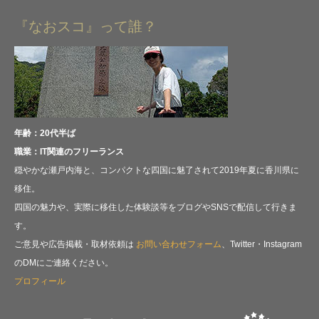
『なおスコ』って誰？
年齢：20代半ば
職業：IT関連のフリーランス
穏やかな瀬戸内海と、コンパクトな四国に魅了されて2019年夏に香川県に
移住。
四国の魅力や、実際に移住した体験談等をブログやSNSで配信して行きま
す。
ご意見や広告掲載・取材依頼は
お問い合わせフォーム
、Twitter・Instagram
のDMにご連絡ください。
プロフィール