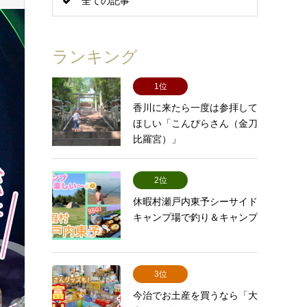
全ての記事
ト
ランキング
1位
香川に来たら一度は参拝して
ほしい「こんぴらさん（金刀
比羅宮）」
2位
休暇村瀬戸内東予シーサイド
キャンプ場で釣り＆キャンプ
3位
今治でお土産を買うなら「大