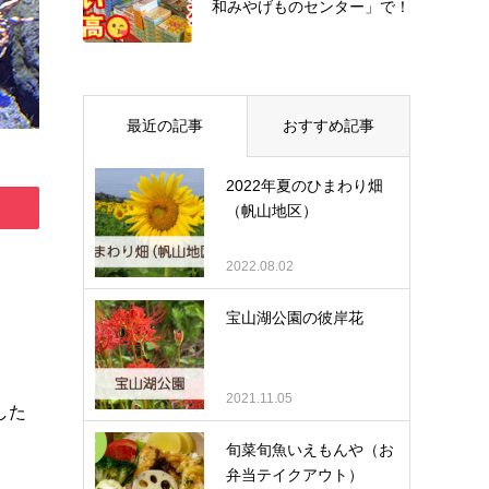
和みやげものセンター」で！
最近の記事
おすすめ記事
2022年夏のひまわり畑
（帆山地区）
2022.08.02
宝山湖公園の彼岸花
2021.11.05
した
旬菜旬魚いえもんや（お
弁当テイクアウト）