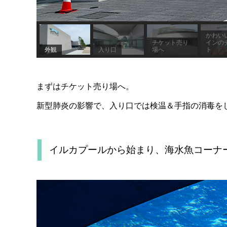
かわい
チケット売り
インの
外観
入り口
場へ
ト
まずはチケット売り場へ。
新型肺炎の影響で、入り口では検温＆手指の消毒を
イルカプールから始まり、海水魚コーナ