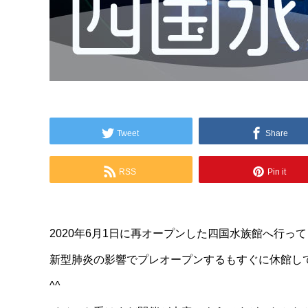
Tweet
Share
RSS
Pin it
2020年6月1日に再オープンした四国水族館へ行っ
新型肺炎の影響でプレオープンするもすぐに休館し
^^