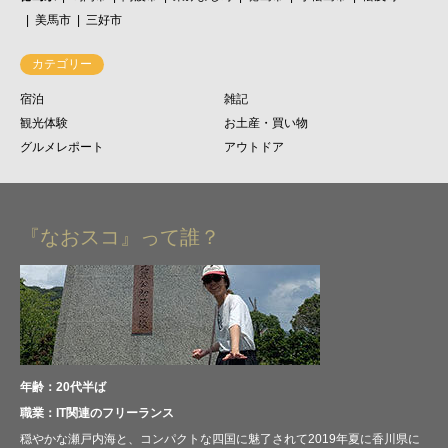
美馬市
三好市
カテゴリー
宿泊
雑記
観光体験
お土産・買い物
グルメレポート
アウトドア
『なおスコ』って誰？
年齢：20代半ば
職業：IT関連のフリーランス
穏やかな瀬戸内海と、コンパクトな四国に魅了されて2019年夏に香川県に