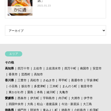
店」
2021.01.23
エリア
その他
高知県
四万十市
土佐市
土佐清水市
四万十町
南国市
安芸市
香美市
芸西村
高知市
香川県
三豊市
高松市
さぬき市
琴平町
善通寺市
宇多津町
小豆島
坂出市
多度津町
三木町
まんのう町
観音寺市
東かがわ市
粟島
本島
綾川町
丸亀市
愛媛県
西条市
伊方町
宇和島市
内子町
大洲市
伊予市
四国中央市
大島
松山・道後温泉
今治・新居浜
大三島
徳島県
鳴門市
阿波市
東みよし町
徳島市
小松島市
松茂町