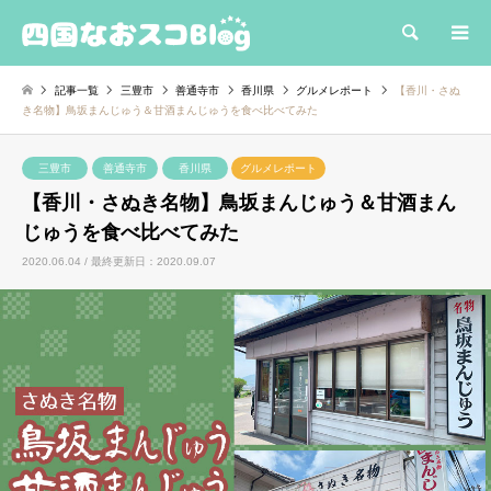
検索
記事一覧
三豊市
善通寺市
香川県
グルメレポート
【香川・さぬ
き名物】鳥坂まんじゅう＆甘酒まんじゅうを食べ比べてみた
三豊市
善通寺市
香川県
グルメレポート
【香川・さぬき名物】鳥坂まんじゅう＆甘酒まん
じゅうを食べ比べてみた
2020.06.04 / 最終更新日：2020.09.07