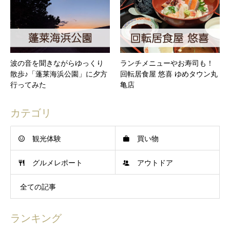
波の音を聞きながらゆっくり
ランチメニューやお寿司も！
散歩♪「蓬莱海浜公園」に夕方
回転居食屋 悠喜 ゆめタウン丸
行ってみた
亀店
カテゴリ
観光体験
買い物
グルメレポート
アウトドア
全ての記事
ランキング