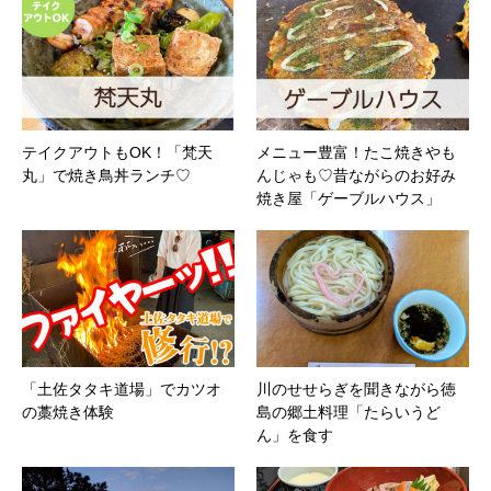
テイクアウトもOK！「梵天
メニュー豊富！たこ焼きやも
丸」で焼き鳥丼ランチ♡
んじゃも♡昔ながらのお好み
焼き屋「ゲーブルハウス」
「土佐タタキ道場」でカツオ
川のせせらぎを聞きながら徳
の藁焼き体験
島の郷土料理「たらいうど
ん」を食す