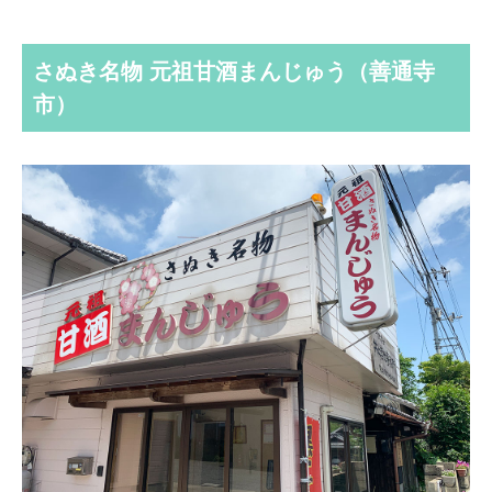
さぬき名物 元祖甘酒まんじゅう（善通寺
市）