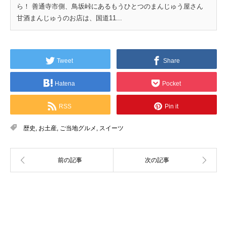
ら！ 善通寺市側、鳥坂峠にあるもうひとつのまんじゅう屋さん
甘酒まんじゅうのお店は、国道11...
Tweet
Share
Hatena
Pocket
RSS
Pin it
歴史
,
お土産
,
ご当地グルメ
,
スイーツ