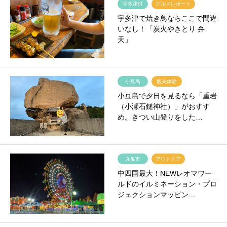
宇多津町
グルメレポート
宇多津で焼き鳥ならここで間違
いなし！「炭火やきとり 弁
天」
小豆島
観光体験
小豆島で夕日を見るなら「重岩
（小瀬石鎚神社）」がおすす
め。きつい山登りをした…
丸亀市
アウトドア
中四国最大！NEWレオマワー
ルドのイルミネーション・プロ
ジェクションマッピン…