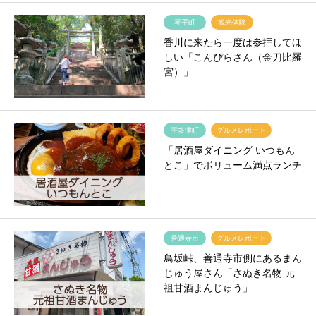
琴平町
観光体験
香川に来たら一度は参拝してほ
しい「こんぴらさん（金刀比羅
宮）」
宇多津町
グルメレポート
「居酒屋ダイニング いつもん
とこ」でボリューム満点ランチ
善通寺市
グルメレポート
鳥坂峠、善通寺市側にあるまん
じゅう屋さん「さぬき名物 元
祖甘酒まんじゅう」