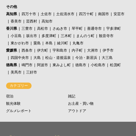
その他
高知県
四万十市
土佐市
土佐清水市
四万十町
南国市
安芸市
香美市
芸西村
高知市
香川県
三豊市
高松市
さぬき市
琴平町
善通寺市
宇多津町
小豆島
坂出市
多度津町
三木町
まんのう町
観音寺市
東かがわ市
粟島
本島
綾川町
丸亀市
愛媛県
西条市
伊方町
宇和島市
内子町
大洲市
伊予市
四国中央市
大島
松山・道後温泉
今治・新居浜
大三島
徳島県
鳴門市
阿波市
東みよし町
徳島市
小松島市
松茂町
美馬市
三好市
カテゴリー
宿泊
雑記
観光体験
お土産・買い物
グルメレポート
アウトドア