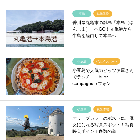
本島
観光体験
香川県丸亀市の離島「本島（ほ
んじま）」へGO！丸亀港から
牛島を経由して本島へ…
小豆島
グルメレポート
小豆島で人気のピッツァ屋さん
でランチ！「buon
compagno（ブォン …
小豆島
観光体験
オリーブカラーのポストに、魔
女になれる写真スポット！写真
映えポイント多数の道…