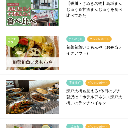
【香川・さぬき名物】鳥坂まん
じゅう＆甘酒まんじゅうを食べ
比べてみた
まんのう町
グルメレポート
旬菜旬魚いえもんや（お弁当テ
イクアウト）
宇多津町
グルメレポート
瀬戸大橋も見える♪休日のプチ
贅沢は「ホテルアネシス瀬戸大
橋」のランチバイキン…
坂出市
グルメレポート