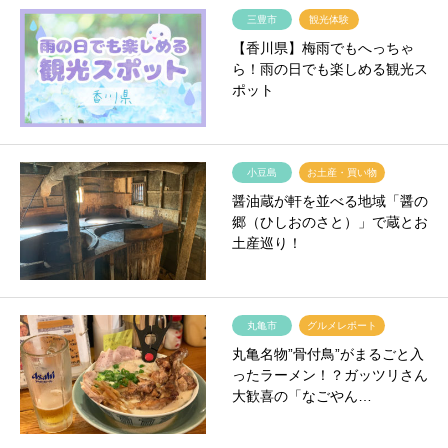
三豊市
観光体験
【香川県】梅雨でもへっちゃ
ら！雨の日でも楽しめる観光ス
ポット
小豆島
お土産・買い物
醤油蔵が軒を並べる地域「醤の
郷（ひしおのさと）」で蔵とお
土産巡り！
丸亀市
グルメレポート
丸亀名物”骨付鳥”がまるごと入
ったラーメン！？ガッツリさん
大歓喜の「なごやん…