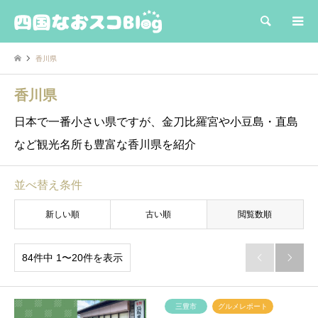
検索
香川県
香川県
日本で一番小さい県ですが、金刀比羅宮や小豆島・直島
など観光名所も豊富な香川県を紹介
並べ替え条件
新しい順
古い順
閲覧数順
84件中 1〜20件を表示


三豊市
グルメレポート