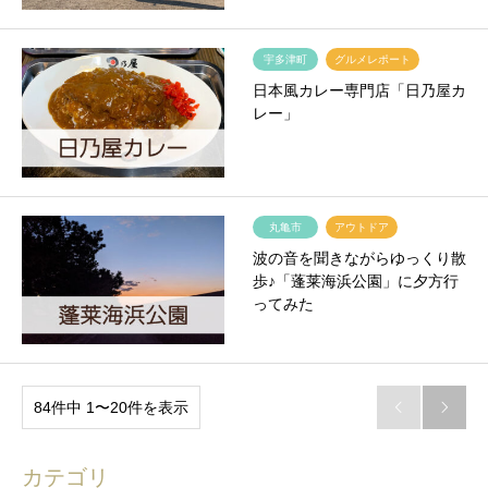
宇多津町
グルメレポート
日本風カレー専門店「日乃屋カ
レー」
丸亀市
アウトドア
波の音を聞きながらゆっくり散
歩♪「蓬莱海浜公園」に夕方行
ってみた
84件中 1〜20件を表示


カテゴリ