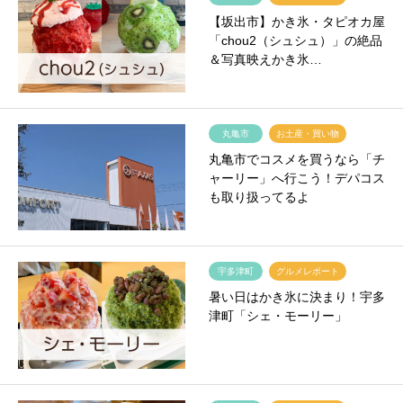
【坂出市】かき氷・タピオカ屋
「chou2（シュシュ）」の絶品
＆写真映えかき氷…
丸亀市
お土産・買い物
丸亀市でコスメを買うなら「チ
ャーリー」へ行こう！デパコス
も取り扱ってるよ
宇多津町
グルメレポート
暑い日はかき氷に決まり！宇多
津町「シェ・モーリー」